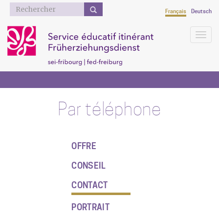
Formulaire
Français
Deutsch
de
recherche
Togg
navig
Aller
au
contenu
principal
Par téléphone
OFFRE
CONSEIL
CONTACT
PORTRAIT