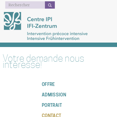
Formulaire
de
recherche
Aller
au
contenu
principal
Votre demande nous
intéresse!
OFFRE
ADMISSION
PORTRAIT
CONTACT